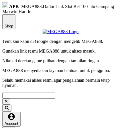
APK
MEGA888:Daftar Link Slot Bet 100 Jitu Gampang
Maxwin Hari Ini
Shop
Temukan kami di Google dengan mengetik MEGA888.
Gunakan link resmi MEGA888 untuk akses masuk.
Nikmati deretan game pilihan dengan tampilan ringan.
MEGA888 menyediakan layanan bantuan untuk pengguna.
Selalu memakai akses resmi agar pengalaman bermain tetap
nyaman.
Account