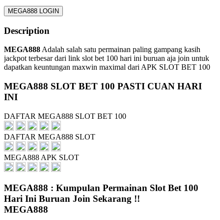
MEGA888 LOGIN
Description
MEGA888
Adalah salah satu permainan paling gampang kasih
jackpot terbesar dari link slot bet 100 hari ini buruan aja join untuk
dapatkan keuntungan maxwin maximal dari APK SLOT BET 100
MEGA888 SLOT BET 100 PASTI CUAN HARI
INI
DAFTAR MEGA888 SLOT BET 100
DAFTAR MEGA888 SLOT
MEGA888 APK SLOT
MEGA888 : Kumpulan Permainan Slot Bet 100
Hari Ini Buruan Join Sekarang !!
MEGA888