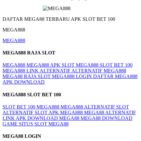
DAFTAR MEGA88 TERBARU APK SLOT BET 100
MEGA888
MEGA888
MEGA888 RAJA SLOT
MEGA888
MEGA888 APK SLOT
MEGA888 SLOT BET 100
MEGA888 LINK ALTERNATIF
ALTERNATIF MEGA888
MEGA88 RAJA SLOT
MEGA888 LOGIN DAFTAR
MEGA888
APK DOWNLOAD
MEGA888 SLOT BET 100
SLOT BET 100 MEGA888
MEGA888 ALTERNATIF SLOT
ALTERNATIF SLOT APK MEGA888
MEGA88 ALTERNATIF
LINK
APK DOWNLOAD MEGA88
MEGA88 DOWNLOAD
GAME
SITUS SLOT MEGA88
MEGA88 LOGIN