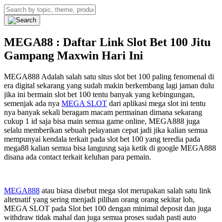
MEGA88 : Daftar Link Slot Bet 100 Jitu
Gampang Maxwin Hari Ini
MEGA888 Adalah salah satu situs slot bet 100 paling fenomenal di
era digital sekarang yang sudah makin berkembang lagi jaman dulu
jika ini bermain slot bet 100 tentu banyak yang kebingungan,
semenjak ada nya
MEGA SLOT
dari aplikasi mega slot ini tentu
nya banyak sekali beragam macam permainan dimana sekarang
cukup 1 id saja bisa main semua game online, MEGA888 juga
selalu memberikan sebuah pelayanan cepat jadi jika kalian semua
mempunyai kendala terkait pada slot bet 100 yang teredia pada
mega88 kalian semua bisa langusng saja ketik di google MEGA888
disana ada contact terkait keluhan para pemain.
MEGA888
atau biasa disebut mega slot merupakan salah satu link
altetnatif yang sering menjadi pilihan orang orang sekitar loh,
MEGA SLOT pada Slot bet 100 dengan minimal deposit dan juga
withdraw tidak mahal dan juga semua proses sudah pasti auto