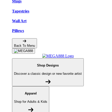
Mugs
Tapestries
Wall Art
Pillows
Back To Menu
Shop Designs
Discover a classic design or new favorite artist
Apparel
Shop for Adults & Kids