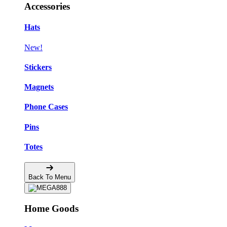
Accessories
Hats
New!
Stickers
Magnets
Phone Cases
Pins
Totes
Back To Menu
Home Goods