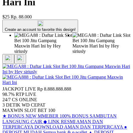
Hari Ini
$25
Rp. 88.000
Create an account to favorite this design!
JACKPOT LIVE
Rp 8.888.888.888
98.7%
RTP LIVE
24/7
CS ONLINE
3 DETIK
WD CEPAT
MAXWIN
SLOT BET 100
★
BONUS NEW MMEBER 100%
BONUS SAMBUTAN
LANGSUNG CAIR
◆
LINK RESMI AMAN DAN
TERPERCAYA
DOWNLOAD AMAN DAN TERPERCAYA
●
DEPOSIT MUDAH
Semua bank & e-wallet
▲
DEPOSIT