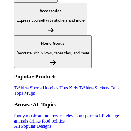
Accessories
Express yourself with stickers and more
Home Goods
Decorate with pillows, tapestries, and more
Popular Products
T-Shirts
Shorts
Hoodies
Hats
Kids T-Shirts
Stickers
Tank
Tops
Mugs
Browse All Topics
funny
music
anime
movies
television
sports
sci-fi
vintage
animals
drinks
food
politics
All Popular Designs