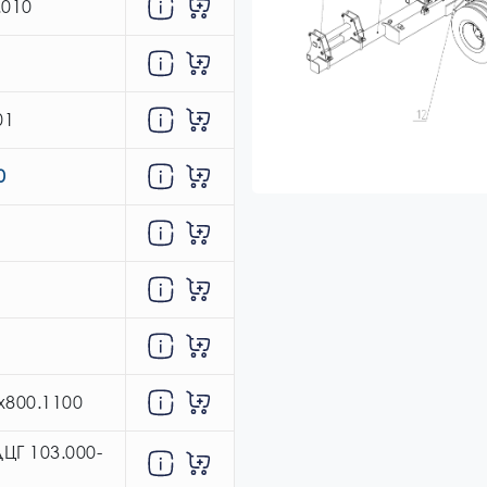
.010
01
0
х800.1100
ЦГ 103.000-