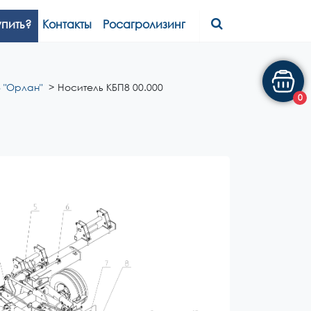
упить?
Контакты
Росагролизинг
 "Орлан"
Носитель КБП8 00.000
0