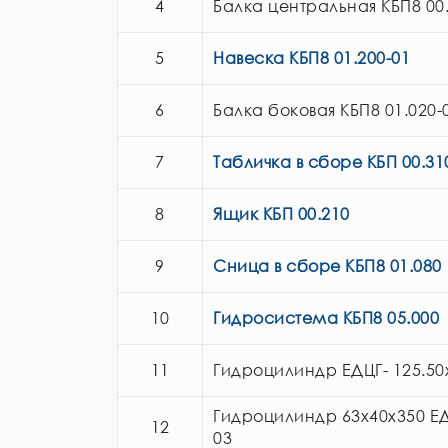
4
Балка центральная КБП8 00
5
Навеска КБП8 01.200-01
6
Балка боковая КБП8 01.020-
7
Табличка в сборе КБП 00.31
8
Ящик КБП 00.210
9
Сница в сборе КБП8 01.080
10
Гидросистема КБП8 05.000
11
Гидроцилиндр ЕДЦГ- 125.50
Гидроцилиндр 63х40х350 ЕД
12
03