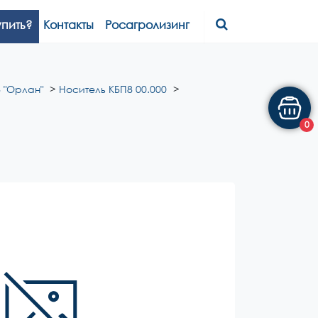
упить?
Контакты
Росагролизинг
 "Орлан"
Носитель КБП8 00.000
0