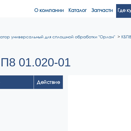
О компании
Каталог
Запчасти
Где к
ватор универсальный для сплошной обработки "Орлан"
КБП8
П8 01.020-01
Действие