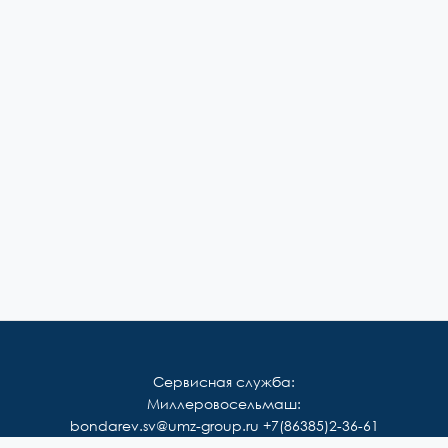
Сервисная служба:
Миллеровосельмаш:
bondarev.sv@umz-group.ru
+7(86385)2-36-61
Корммаш: