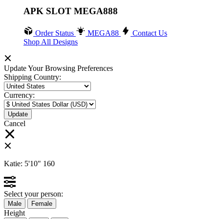
APK SLOT MEGA888
Order Status
MEGA88
Contact Us
Shop All Designs
Update Your Browsing Preferences
Shipping Country:
Currency:
Cancel
Katie:
5'10"
160
Select your person:
Male
Female
Height