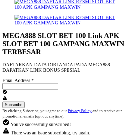
MEGA888 SLOT BET 100 Link APK
SLOT BET 100 GAMPANG MAXWIN
TERBESAR
DAFTARKAN DATA DIRI ANDA PADA MEGA888
DAPATKAN LINK BONUS SPESIAL
Email Address
*
By clicking Subscribe, you agree to our
Privacy Policy
and to receive our
promotional emails (opt out anytime).
You've successfully subscribed!
There was an issue subscribing, try again.