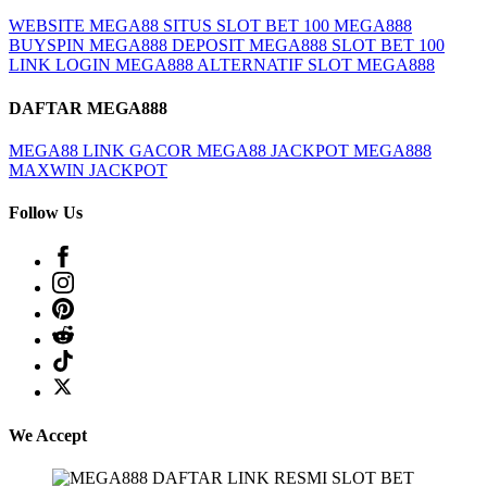
WEBSITE MEGA88
SITUS SLOT BET 100 MEGA888
BUYSPIN MEGA888
DEPOSIT MEGA888
SLOT BET 100
LINK LOGIN MEGA888
ALTERNATIF SLOT MEGA888
DAFTAR MEGA888
MEGA88 LINK GACOR
MEGA88 JACKPOT
MEGA888
MAXWIN JACKPOT
Follow Us
We Accept