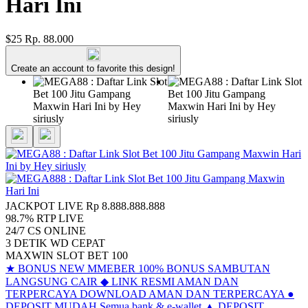
Hari Ini
$25
Rp. 88.000
Create an account to favorite this design!
JACKPOT LIVE
Rp 8.888.888.888
98.7%
RTP LIVE
24/7
CS ONLINE
3 DETIK
WD CEPAT
MAXWIN
SLOT BET 100
★
BONUS NEW MMEBER 100%
BONUS SAMBUTAN
LANGSUNG CAIR
◆
LINK RESMI AMAN DAN
TERPERCAYA
DOWNLOAD AMAN DAN TERPERCAYA
●
DEPOSIT MUDAH
Semua bank & e-wallet
▲
DEPOSIT