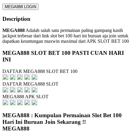
MEGA888 LOGIN
Description
MEGA888
Adalah salah satu permainan paling gampang kasih
jackpot terbesar dari link slot bet 100 hari ini buruan aja join untuk
dapatkan keuntungan maxwin maximal dari APK SLOT BET 100
MEGA888 SLOT BET 100 PASTI CUAN HARI
INI
DAFTAR MEGA888 SLOT BET 100
DAFTAR MEGA888 SLOT
MEGA888 APK SLOT
MEGA888 : Kumpulan Permainan Slot Bet 100
Hari Ini Buruan Join Sekarang !!
MEGA888