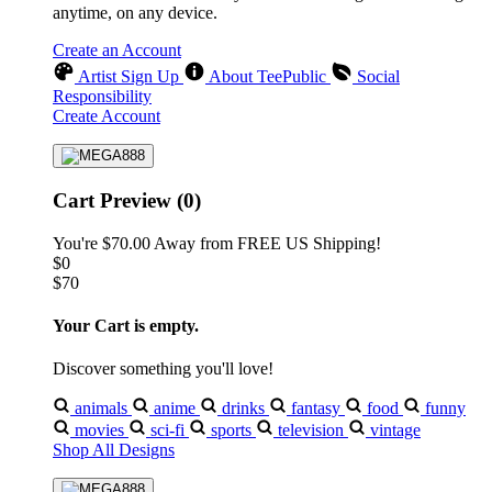
anytime, on any device.
Create an Account
Artist Sign Up
About TeePublic
Social
Responsibility
Create Account
Cart Preview (0)
You're
$70.00
Away from
FREE US Shipping!
$0
$70
Your Cart is empty.
Discover something you'll love!
animals
anime
drinks
fantasy
food
funny
movies
sci-fi
sports
television
vintage
Shop All Designs