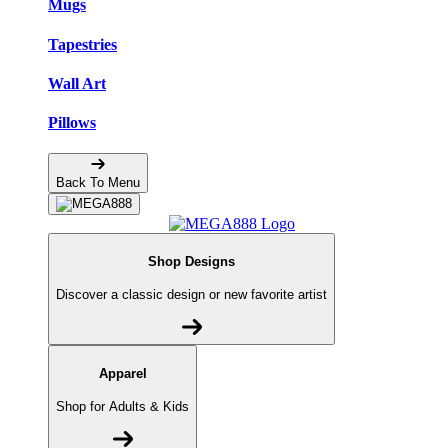
Mugs
Tapestries
Wall Art
Pillows
Back To Menu
Shop Designs
Discover a classic design or new favorite artist
Apparel
Shop for Adults & Kids