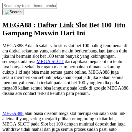
MEGA88 : Daftar Link Slot Bet 100 Jitu
Gampang Maxwin Hari Ini
MEGA888 Adalah salah satu situs slot bet 100 paling fenomenal di
era digital sekarang yang sudah makin berkembang lagi jaman dulu
jika ini bermain slot bet 100 tentu banyak yang kebingungan,
semenjak ada nya
MEGA SLOT
dari aplikasi mega slot ini tentu
nya banyak sekali beragam macam permainan dimana sekarang
cukup 1 id saja bisa main semua game online, MEGA888 juga
selalu memberikan sebuah pelayanan cepat jadi jika kalian semua
mempunyai kendala terkait pada slot bet 100 yang teredia pada
mega88 kalian semua bisa langusng saja ketik di google MEGA888
disana ada contact terkait keluhan para pemain.
MEGA888
atau biasa disebut mega slot merupakan salah satu link
altetnatif yang sering menjadi pilihan orang orang sekitar loh,
MEGA SLOT pada Slot bet 100 dengan minimal deposit dan juga
withdraw tidak mahal dan juga semua proses sudah pasti auto