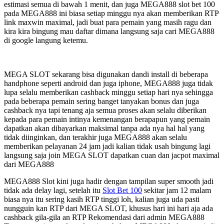
estimasi semua di bawah 1 menit, dan juga MEGA888 slot bet 100
pada MEGA888 ini biasa setiap minggu nya akan memberikan RTP
link maxwin maximal, jadi buat para pemain yang masih ragu dan
kira kira bingung mau daftar dimana langsung saja cari MEGA888
di google langung ketemu.
MEGA SLOT sekarang bisa digunakan dandi install di beberapa
handphone seperti android dan juga iphone, MEGA888 juga tidak
lupa selalu memberikan cashback minggu setiap hari nya sehingga
pada beberapa pemain sering banget tanyakan bonus dan juga
cashback nya tapi tenang aja semua proses akan selalu diberikan
kepada para pemain intinya kemenangan berapapun yang pemain
dapatkan akan dibayarkan maksimal tanpa ada nya hal hal yang
tidak diinginkan, dan terakhir juga MEGA888 akan selalu
memberikan pelayanan 24 jam jadi kalian tidak usah bingung lagi
langsung saja join MEGA SLOT dapatkan cuan dan jacpot maximal
dari MEGA888
MEGA888 Slot kini juga hadir dengan tampilan super smooth jadi
tidak ada delay lagi, setelah itu
Slot Bet 100
sekitar jam 12 malam
biasa nya itu sering kasih RTP tinggi loh, kalian juga uda pasti
nungguin kan RTP dari MEGA SLOT, khusus hari ini hari aja ada
cashback gila-gila an RTP Rekomendasi dari admin MEGA888