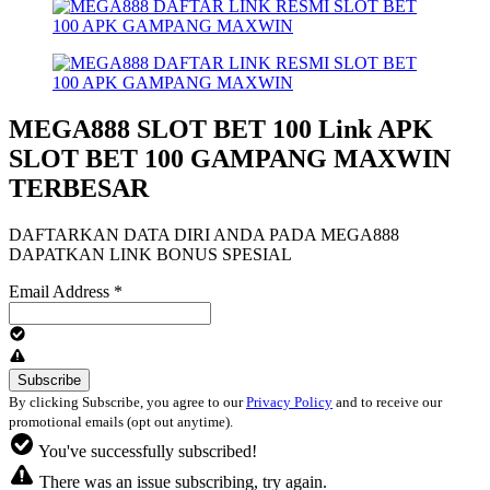
MEGA888 SLOT BET 100 Link APK
SLOT BET 100 GAMPANG MAXWIN
TERBESAR
DAFTARKAN DATA DIRI ANDA PADA MEGA888
DAPATKAN LINK BONUS SPESIAL
Email Address
*
By clicking Subscribe, you agree to our
Privacy Policy
and to receive our
promotional emails (opt out anytime).
You've successfully subscribed!
There was an issue subscribing, try again.