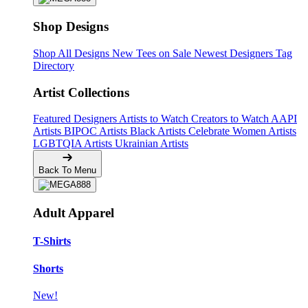
Shop Designs
Shop All Designs
New Tees on Sale
Newest Designers
Tag
Directory
Artist Collections
Featured Designers
Artists to Watch
Creators to Watch
AAPI
Artists
BIPOC Artists
Black Artists
Celebrate Women Artists
LGBTQIA Artists
Ukrainian Artists
Back To Menu
Adult Apparel
T-Shirts
Shorts
New!