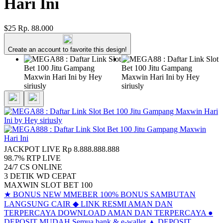
Hari Ini
$25
Rp. 88.000
Create an account to favorite this design!
JACKPOT LIVE
Rp 8.888.888.888
98.7%
RTP LIVE
24/7
CS ONLINE
3 DETIK
WD CEPAT
MAXWIN
SLOT BET 100
★
BONUS NEW MMEBER 100%
BONUS SAMBUTAN
LANGSUNG CAIR
◆
LINK RESMI AMAN DAN
TERPERCAYA
DOWNLOAD AMAN DAN TERPERCAYA
●
DEPOSIT MUDAH
Semua bank & e-wallet
▲
DEPOSIT