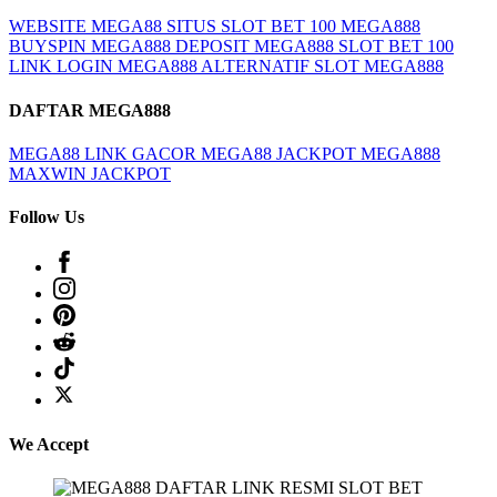
WEBSITE MEGA88
SITUS SLOT BET 100 MEGA888
BUYSPIN MEGA888
DEPOSIT MEGA888
SLOT BET 100
LINK LOGIN MEGA888
ALTERNATIF SLOT MEGA888
DAFTAR MEGA888
MEGA88 LINK GACOR
MEGA88 JACKPOT
MEGA888
MAXWIN JACKPOT
Follow Us
We Accept