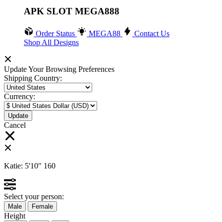
APK SLOT MEGA888
Order Status
MEGA88
Contact Us
Shop All Designs
Update Your Browsing Preferences
Shipping Country:
Currency:
Cancel
Katie:
5'10"
160
Select your person:
Male
Female
Height