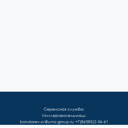
Сервисная служба:
Миллеровосельмаш:
bondarev.sv@umz-group.ru
+7(86385)2-36-61
Корммаш: