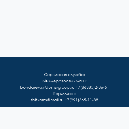
Сервисная служба:
Миллеровосельмаш:
bondarev.sv@umz-group.ru
+7(86385)2-36-61
Корммаш:
sbitkorm@mail.ru
+7(991)365-11-88
Каталог