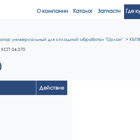
О компании
Каталог
Запчасти
Где к
ватор универсальный для сплошной обработки "Орлан"
КБП8
 КСП 04.070
0
Действие