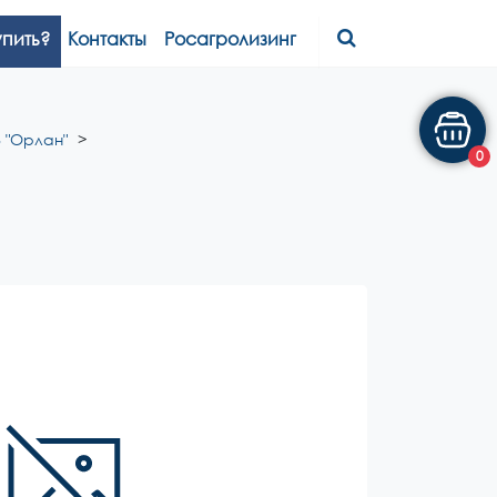
упить?
Контакты
Росагролизинг
 "Орлан"
0