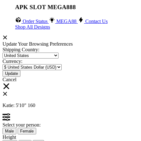
APK SLOT MEGA888
Order Status
MEGA88
Contact Us
Shop All Designs
Update Your Browsing Preferences
Shipping Country:
Currency:
Cancel
Katie:
5'10"
160
Select your person:
Male
Female
Height