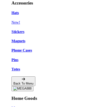
Accessories
Hats
New!
Stickers
Magnets
Phone Cases
Pins
Totes
Back To Menu
Home Goods