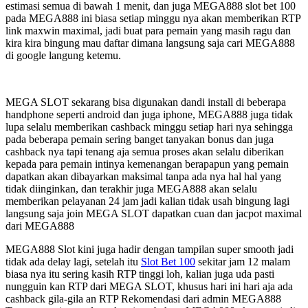
estimasi semua di bawah 1 menit, dan juga MEGA888 slot bet 100
pada MEGA888 ini biasa setiap minggu nya akan memberikan RTP
link maxwin maximal, jadi buat para pemain yang masih ragu dan
kira kira bingung mau daftar dimana langsung saja cari MEGA888
di google langung ketemu.
MEGA SLOT sekarang bisa digunakan dandi install di beberapa
handphone seperti android dan juga iphone, MEGA888 juga tidak
lupa selalu memberikan cashback minggu setiap hari nya sehingga
pada beberapa pemain sering banget tanyakan bonus dan juga
cashback nya tapi tenang aja semua proses akan selalu diberikan
kepada para pemain intinya kemenangan berapapun yang pemain
dapatkan akan dibayarkan maksimal tanpa ada nya hal hal yang
tidak diinginkan, dan terakhir juga MEGA888 akan selalu
memberikan pelayanan 24 jam jadi kalian tidak usah bingung lagi
langsung saja join MEGA SLOT dapatkan cuan dan jacpot maximal
dari MEGA888
MEGA888 Slot kini juga hadir dengan tampilan super smooth jadi
tidak ada delay lagi, setelah itu
Slot Bet 100
sekitar jam 12 malam
biasa nya itu sering kasih RTP tinggi loh, kalian juga uda pasti
nungguin kan RTP dari MEGA SLOT, khusus hari ini hari aja ada
cashback gila-gila an RTP Rekomendasi dari admin MEGA888