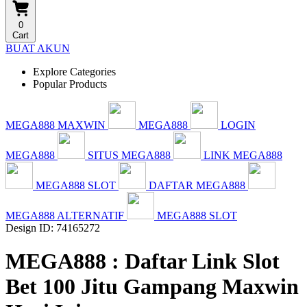
0
Cart
BUAT AKUN
Explore Categories
Popular Products
MEGA888 MAXWIN
MEGA888
LOGIN
MEGA888
SITUS MEGA888
LINK MEGA888
MEGA888 SLOT
DAFTAR MEGA888
MEGA888 ALTERNATIF
MEGA888 SLOT
Design ID: 74165272
MEGA888 : Daftar Link Slot
Bet 100 Jitu Gampang Maxwin