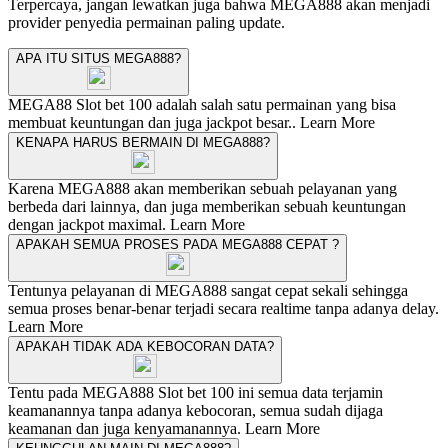
Terpercaya, jangan lewatkan juga bahwa MEGA888 akan menjadi
provider penyedia permainan paling update.
APA ITU SITUS MEGA888?
MEGA88 Slot bet 100 adalah salah satu permainan yang bisa
membuat keuntungan dan juga jackpot besar..
Learn More
KENAPA HARUS BERMAIN DI MEGA888?
Karena MEGA888 akan memberikan sebuah pelayanan yang
berbeda dari lainnya, dan juga memberikan sebuah keuntungan
dengan jackpot maximal.
Learn More
APAKAH SEMUA PROSES PADA MEGA888 CEPAT ?
Tentunya pelayanan di MEGA888 sangat cepat sekali sehingga
semua proses benar-benar terjadi secara realtime tanpa adanya delay.
Learn More
APAKAH TIDAK ADA KEBOCORAN DATA?
Tentu pada MEGA888 Slot bet 100 ini semua data terjamin
keamanannya tanpa adanya kebocoran, semua sudah dijaga
keamanan dan juga kenyamanannya.
Learn More