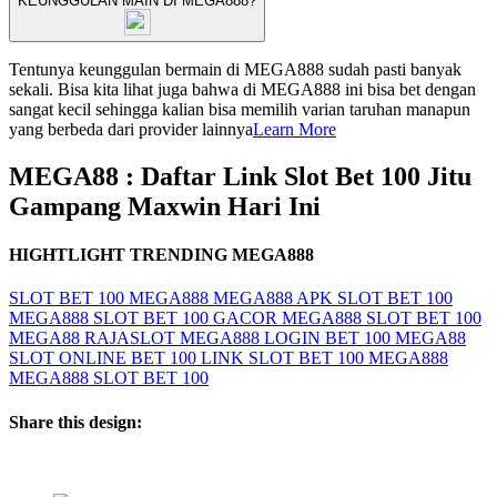
KEUNGGULAN MAIN DI MEGA888?
Tentunya keunggulan bermain di MEGA888 sudah pasti banyak
sekali. Bisa kita lihat juga bahwa di MEGA888 ini bisa bet dengan
sangat kecil sehingga kalian bisa memilih varian taruhan manapun
yang berbeda dari provider lainnya
Learn More
MEGA88 : Daftar Link Slot Bet 100 Jitu
Gampang Maxwin Hari Ini
HIGHTLIGHT TRENDING MEGA888
SLOT BET 100 MEGA888
MEGA888 APK SLOT BET 100
MEGA888 SLOT BET 100 GACOR
MEGA888 SLOT BET 100
MEGA88 RAJASLOT
MEGA888 LOGIN BET 100
MEGA88
SLOT ONLINE BET 100
LINK SLOT BET 100 MEGA888
MEGA888 SLOT BET 100
Share this design: