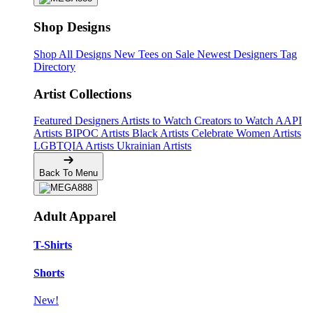
Shop Designs
Shop All Designs
New Tees on Sale
Newest Designers
Tag
Directory
Artist Collections
Featured Designers
Artists to Watch
Creators to Watch
AAPI
Artists
BIPOC Artists
Black Artists
Celebrate Women Artists
LGBTQIA Artists
Ukrainian Artists
Back To Menu
Adult Apparel
T-Shirts
Shorts
New!