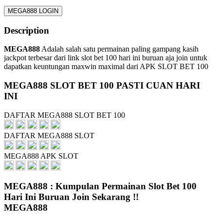
MEGA888 LOGIN
Description
MEGA888
Adalah salah satu permainan paling gampang kasih
jackpot terbesar dari link slot bet 100 hari ini buruan aja join untuk
dapatkan keuntungan maxwin maximal dari APK SLOT BET 100
MEGA888 SLOT BET 100 PASTI CUAN HARI
INI
DAFTAR MEGA888 SLOT BET 100
DAFTAR MEGA888 SLOT
MEGA888 APK SLOT
MEGA888 : Kumpulan Permainan Slot Bet 100
Hari Ini Buruan Join Sekarang !!
MEGA888