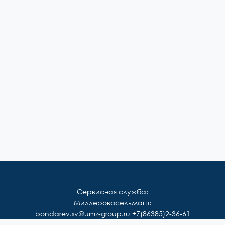
Сервисная служба:
Миллеровосельмаш:
bondarev.sv@umz-group.ru
+7(86385)2-36-61
Корммаш: