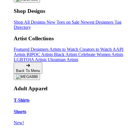
Shop Designs
Shop All Designs
New Tees on Sale
Newest Designers
Tag
Directory
Artist Collections
Featured Designers
Artists to Watch
Creators to Watch
AAPI
Artists
BIPOC Artists
Black Artists
Celebrate Women Artists
LGBTQIA Artists
Ukrainian Artists
Back To Menu
Adult Apparel
T-Shirts
Shorts
New!