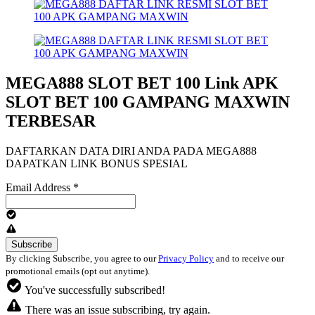
MEGA888 SLOT BET 100 Link APK
SLOT BET 100 GAMPANG MAXWIN
TERBESAR
DAFTARKAN DATA DIRI ANDA PADA MEGA888
DAPATKAN LINK BONUS SPESIAL
Email Address
*
By clicking Subscribe, you agree to our
Privacy Policy
and to receive our
promotional emails (opt out anytime).
You've successfully subscribed!
There was an issue subscribing, try again.