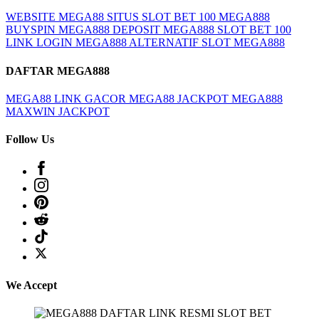
WEBSITE MEGA88
SITUS SLOT BET 100 MEGA888
BUYSPIN MEGA888
DEPOSIT MEGA888
SLOT BET 100
LINK LOGIN MEGA888
ALTERNATIF SLOT MEGA888
DAFTAR MEGA888
MEGA88 LINK GACOR
MEGA88 JACKPOT
MEGA888
MAXWIN JACKPOT
Follow Us
We Accept