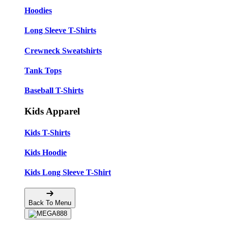
Hoodies
Long Sleeve T-Shirts
Crewneck Sweatshirts
Tank Tops
Baseball T-Shirts
Kids Apparel
Kids T-Shirts
Kids Hoodie
Kids Long Sleeve T-Shirt
Back To Menu