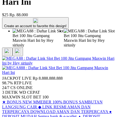
Hari Ini
$25
Rp. 88.000
Create an account to favorite this design!
JACKPOT LIVE
Rp 8.888.888.888
98.7%
RTP LIVE
24/7
CS ONLINE
3 DETIK
WD CEPAT
MAXWIN
SLOT BET 100
★
BONUS NEW MMEBER 100%
BONUS SAMBUTAN
LANGSUNG CAIR
◆
LINK RESMI AMAN DAN
TERPERCAYA
DOWNLOAD AMAN DAN TERPERCAYA
●
DEPOSIT MUDAH
Semua bank & e-wallet
▲
DEPOSIT