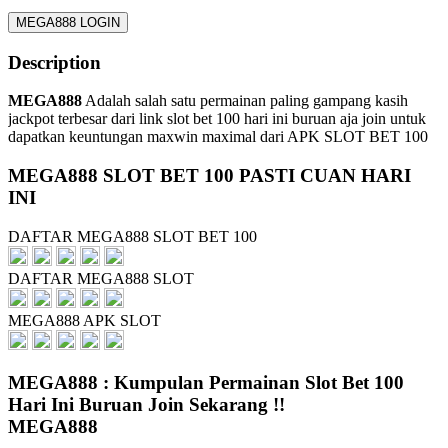
MEGA888 LOGIN
Description
MEGA888
Adalah salah satu permainan paling gampang kasih
jackpot terbesar dari link slot bet 100 hari ini buruan aja join untuk
dapatkan keuntungan maxwin maximal dari APK SLOT BET 100
MEGA888 SLOT BET 100 PASTI CUAN HARI
INI
DAFTAR MEGA888 SLOT BET 100
DAFTAR MEGA888 SLOT
MEGA888 APK SLOT
MEGA888 : Kumpulan Permainan Slot Bet 100
Hari Ini Buruan Join Sekarang !!
MEGA888