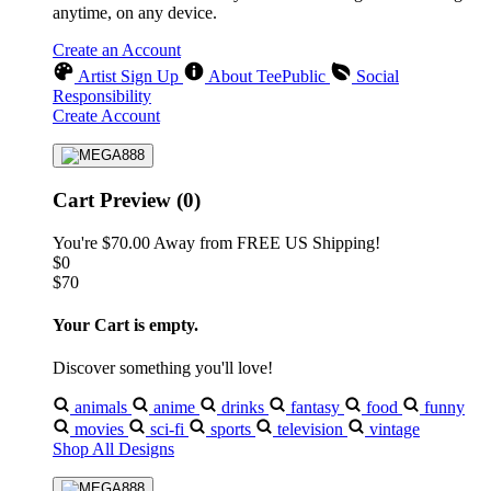
anytime, on any device.
Create an Account
Artist Sign Up
About TeePublic
Social
Responsibility
Create Account
Cart Preview (0)
You're
$70.00
Away from
FREE US Shipping!
$0
$70
Your Cart is empty.
Discover something you'll love!
animals
anime
drinks
fantasy
food
funny
movies
sci-fi
sports
television
vintage
Shop All Designs