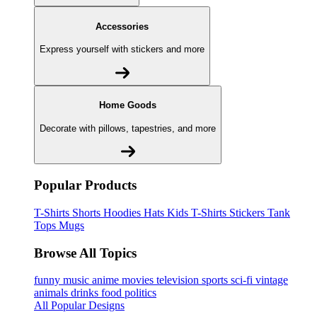
Accessories
Express yourself with stickers and more
Home Goods
Decorate with pillows, tapestries, and more
Popular Products
T-Shirts
Shorts
Hoodies
Hats
Kids T-Shirts
Stickers
Tank
Tops
Mugs
Browse All Topics
funny
music
anime
movies
television
sports
sci-fi
vintage
animals
drinks
food
politics
All Popular Designs