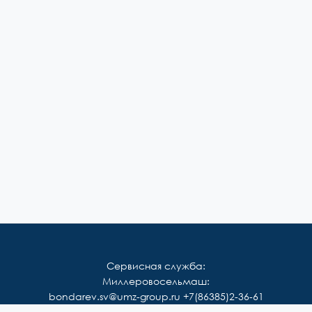
Сервисная служба:
Миллеровосельмаш:
bondarev.sv@umz-group.ru
+7(86385)2-36-61
Корммаш: