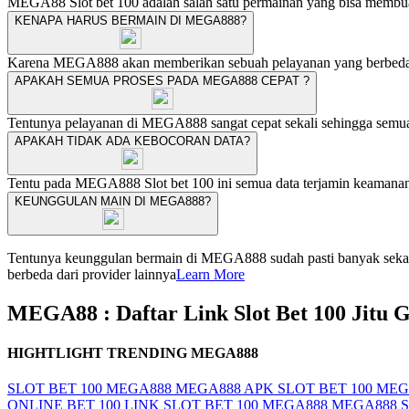
MEGA88 Slot bet 100 adalah salah satu permainan yang bisa membuat
KENAPA HARUS BERMAIN DI MEGA888?
Karena MEGA888 akan memberikan sebuah pelayanan yang berbeda d
APAKAH SEMUA PROSES PADA MEGA888 CEPAT ?
Tentunya pelayanan di MEGA888 sangat cepat sekali sehingga semua p
APAKAH TIDAK ADA KEBOCORAN DATA?
Tentu pada MEGA888 Slot bet 100 ini semua data terjamin keamana
KEUNGGULAN MAIN DI MEGA888?
Tentunya keunggulan bermain di MEGA888 sudah pasti banyak sekali.
berbeda dari provider lainnya
Learn More
MEGA88 : Daftar Link Slot Bet 100 Jitu
HIGHTLIGHT TRENDING MEGA888
SLOT BET 100 MEGA888
MEGA888 APK SLOT BET 100
MEG
ONLINE BET 100
LINK SLOT BET 100 MEGA888
MEGA888 S