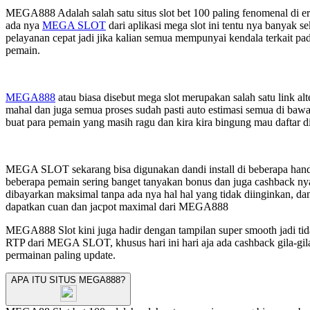
MEGA888 Adalah salah satu situs slot bet 100 paling fenomenal di er
ada nya
MEGA SLOT
dari aplikasi mega slot ini tentu nya banya
pelayanan cepat jadi jika kalian semua mempunyai kendala terkait pa
pemain.
MEGA888
atau biasa disebut mega slot merupakan salah satu link a
mahal dan juga semua proses sudah pasti auto estimasi semua di b
buat para pemain yang masih ragu dan kira kira bingung mau daftar
MEGA SLOT sekarang bisa digunakan dandi install di beberapa handp
beberapa pemain sering banget tanyakan bonus dan juga cashback ny
dibayarkan maksimal tanpa ada nya hal hal yang tidak diinginkan, 
dapatkan cuan dan jacpot maximal dari MEGA888
MEGA888 Slot kini juga hadir dengan tampilan super smooth jadi tidak
RTP dari MEGA SLOT, khusus hari ini hari aja ada cashback gila-
permainan paling update.
APA ITU SITUS MEGA888?