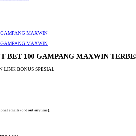
LOT BET 100 GAMPANG MAXWIN TERB
 LINK BONUS SPESIAL
onal emails (opt out anytime).