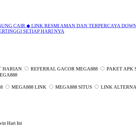
SUNG CAIR
◆
LINK RESMI AMAN DAN TERPERCAYA
DOWN
ERTINGGI SETIAP HARI NYA
T HARIAN
REFERRAL GACOR MEGA888
PAKET APK 
MEGA888
8
MEGA888 LINK
MEGA888 SITUS
LINK ALTERNA
in Hari Ini