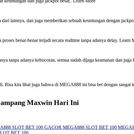
 keuntungan dan juga jackpot besar..
Learn More
ari lainnya, dan juga memberikan sebuah keuntungan dengan jackpo
roses benar-benar terjadi secara realtime tanpa adanya delay.
Learn 
nnya tanpa adanya kebocoran, semua sudah dijaga keamanan dan juga
 Bisa kita lihat juga bahwa di MEGA888 ini bisa bet dengan sangat ke
 Gampang Maxwin Hari Ini
A888 SLOT BET 100 GACOR
MEGA888 SLOT BET 100
MEGA8
LOT BET 100