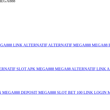
GA888 LINK ALTERNATIF
ALTERNATIF MEGA888
MEGA88 
ERNATIF SLOT APK MEGA888
MEGA88 ALTERNATIF LINK
A
N MEGA888
DEPOSIT MEGA888
SLOT BET 100 LINK LOGIN