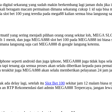
a digital sekarang yang sudah makin berkembang lagi jaman dulu jika 
k sekali beragam macam permainan dimana sekarang cukup 1 id saja bi
da slot bet 100 yang teredia pada mega88 kalian semua bisa langusng s
ltetnatif yang sering menjadi pilihan orang orang sekitar loh, MEGA S
awah 1 menit, dan juga MEGA888 slot bet 100 pada MEGA888 ini biasa
 dimana langsung saja cari MEGA888 di google langung ketemu.
hone seperti android dan juga iphone, MEGA888 juga tidak lupa sela
a tapi tenang aja semua proses akan selalu diberikan kepada para pe
dan terakhir juga MEGA888 akan selalu memberikan pelayanan 24 jam j
 ada delay lagi, setelah itu
Slot Bet 100
sekitar jam 12 malam biasa ny
gila an RTP Rekomendasi dari admin MEGA888 Terpercaya, jangan le