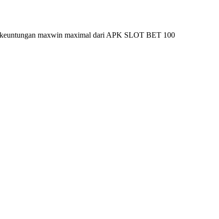
patkan keuntungan maxwin maximal dari APK SLOT BET 100