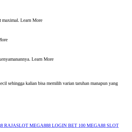
t maximal.
Learn More
More
 kenyamanannya.
Learn More
cil sehingga kalian bisa memilih varian taruhan manapun yang
8 RAJASLOT
MEGA888 LOGIN BET 100
MEGA88 SLOT