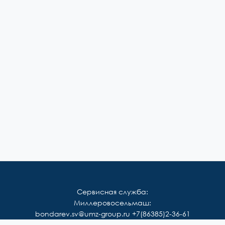
Сервисная служба:
Миллеровосельмаш:
bondarev.sv@umz-group.ru
+7(86385)2-36-61
Корммаш: