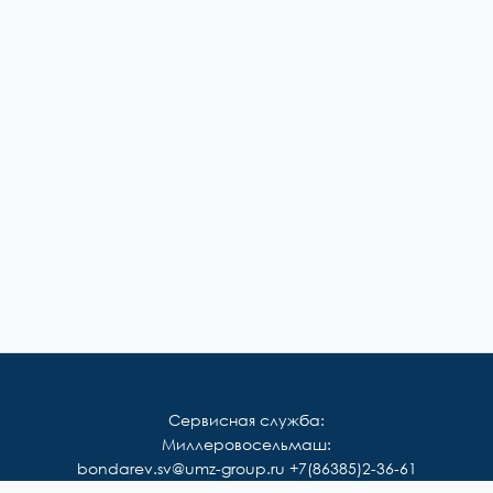
Сервисная служба:
Миллеровосельмаш:
bondarev.sv@umz-group.ru
+7(86385)2-36-61
Корммаш: