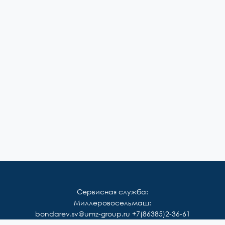
Сервисная служба:
Миллеровосельмаш:
bondarev.sv@umz-group.ru
+7(86385)2-36-61
Корммаш: