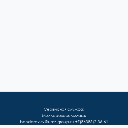
Сервисная служба:
Миллеровосельмаш:
bondarev.sv@umz-group.ru
+7(86385)2-36-61
Корммаш: