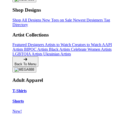
Shop Designs
Shop All Designs
New Tees on Sale
Newest Designers
Tag
Directory
Artist Collections
Featured Designers
Artists to Watch
Creators to Watch
AAPI
Artists
BIPOC Artists
Black Artists
Celebrate Women Artists
LGBTQIA Artists
Ukrainian Artists
Back To Menu
Adult Apparel
T-Shirts
Shorts
New!