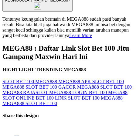
KEUNGGULAN MAIN DI MEGA888?
Tentunya keunggulan bermain di MEGA888 sudah pasti banyak
sekali. Bisa kita lihat juga bahwa di MEGA888 ini bisa bet dengan
sangat kecil sehingga kalian bisa memilih varian taruhan manapun
yang berbeda dari provider lainnya
Learn More
MEGA88 : Daftar Link Slot Bet 100 Jitu
Gampang Maxwin Hari Ini
HIGHTLIGHT TRENDING MEGA888
SLOT BET 100 MEGA888
MEGA888 APK SLOT BET 100
MEGA888 SLOT BET 100 GACOR
MEGA888 SLOT BET 100
MEGA88 RAJASLOT
MEGA888 LOGIN BET 100
MEGA88
SLOT ONLINE BET 100
LINK SLOT BET 100 MEGA888
MEGA888 SLOT BET 100
Share this design: