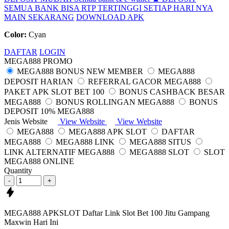
SEMUA BANK BISA
RTP TERTINGGI SETIAP HARI NYA
MAIN SEKARANG
DOWNLOAD APK
Color:
Cyan
DAFTAR
LOGIN
MEGA888 PROMO
MEGA888 BONUS NEW MEMBER
MEGA888
DEPOSIT HARIAN
REFERRAL GACOR MEGA888
PAKET APK SLOT BET 100
BONUS CASHBACK BESAR
MEGA888
BONUS ROLLINGAN MEGA888
BONUS
DEPOSIT 10% MEGA888
Jenis Website
View Website
View Website
MEGA888
MEGA888 APK SLOT
DAFTAR
MEGA888
MEGA888 LINK
MEGA888 SITUS
LINK ALTERNATIF MEGA888
MEGA888 SLOT
SLOT
MEGA888 ONLINE
Quantity
-
+
MEGA888
APKSLOT
Daftar Link Slot Bet 100 Jitu Gampang
Maxwin Hari Ini