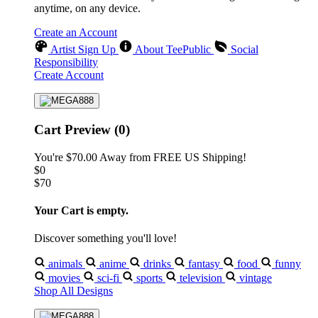
anytime, on any device.
Create an Account
Artist Sign Up
About TeePublic
Social
Responsibility
Create Account
Cart Preview (0)
You're
$70.00
Away from
FREE US Shipping!
$0
$70
Your Cart is empty.
Discover something you'll love!
animals
anime
drinks
fantasy
food
funny
movies
sci-fi
sports
television
vintage
Shop All Designs