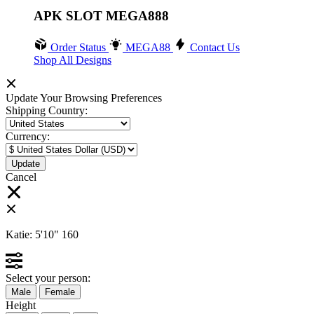
APK SLOT MEGA888
Order Status
MEGA88
Contact Us
Shop All Designs
Update Your Browsing Preferences
Shipping Country:
Currency:
Cancel
Katie:
5'10"
160
Select your person:
Male
Female
Height