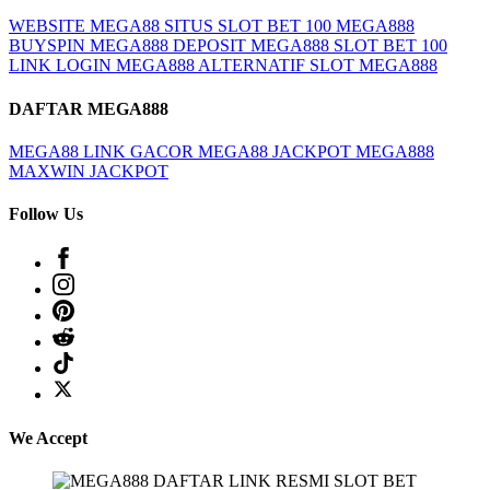
WEBSITE MEGA88
SITUS SLOT BET 100 MEGA888
BUYSPIN MEGA888
DEPOSIT MEGA888
SLOT BET 100
LINK LOGIN MEGA888
ALTERNATIF SLOT MEGA888
DAFTAR MEGA888
MEGA88 LINK GACOR
MEGA88 JACKPOT
MEGA888
MAXWIN JACKPOT
Follow Us
We Accept