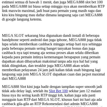
estimasi semua di bawah 1 menit, dan juga MEGA888 slot bet 100
pada MEGA888 ini biasa setiap minggu nya akan memberikan RTP
link maxwin maximal, jadi buat para pemain yang masih ragu dan
kira kira bingung mau daftar dimana langsung saja cari MEGA888
di google langung ketemu.
MEGA SLOT sekarang bisa digunakan dandi install di beberapa
handphone seperti android dan juga iphone, MEGA888 juga tidak
lupa selalu memberikan cashback minggu setiap hari nya sehingga
pada beberapa pemain sering banget tanyakan bonus dan juga
cashback nya tapi tenang aja semua proses akan selalu diberikan
kepada para pemain intinya kemenangan berapapun yang pemain
dapatkan akan dibayarkan maksimal tanpa ada nya hal hal yang
tidak diinginkan, dan terakhir juga MEGA888 akan selalu
memberikan pelayanan 24 jam jadi kalian tidak usah bingung lagi
langsung saja join MEGA SLOT dapatkan cuan dan jacpot maximal
dari MEGA888
MEGA888 Slot kini juga hadir dengan tampilan super smooth jadi
tidak ada delay lagi, setelah itu
Slot Bet 100
sekitar jam 12 malam
biasa nya itu sering kasih RTP tinggi loh, kalian juga uda pasti
nungguin kan RTP dari MEGA SLOT, khusus hari ini hari aja ada
cashback gila-gila an RTP Rekomendasi dari admin MEGA888