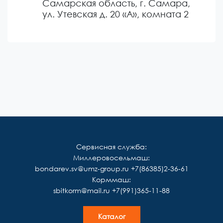
Самарская область, г. Самара,
ул. Утевская д. 20 «А», комната 2
Сервисная служба:
Миллеровосельмаш:
bondarev.sv@umz-group.ru
+7(86385)2-36-61
Корммаш:
sbitkorm@mail.ru
+7(991)365-11-88
Каталог