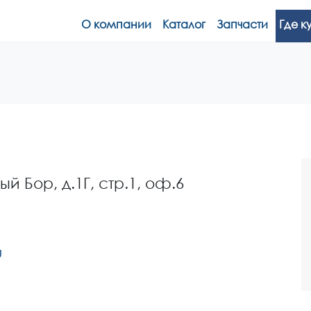
О компании
Каталог
Запчасти
Где к
ый Бор, д.1Г, стр.1, оф.6
u