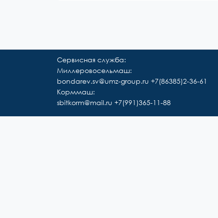
Сервисная служба:
Миллеровосельмаш:
bondarev.sv@umz-group.ru
+7(86385)2-36-61
Корммаш:
sbitkorm@mail.ru
+7(991)365-11-88